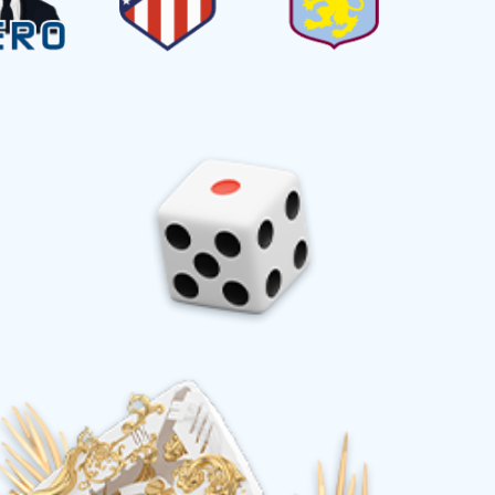
光走向技术主场