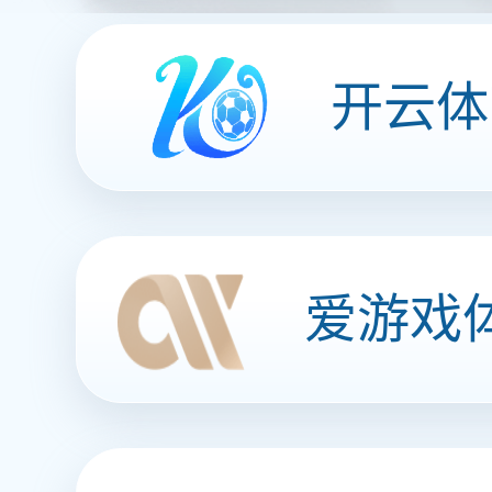
定。到了2022年卡塔尔世
算法”应用于场馆的制冷系统
存在感”到“用技术证明价值
技术主场：从“看
当其他领域还在讨论“元宇宙
FIFA联合开发了基于Min
X参考级影像技术，则被用于
牌不再是赛事的旁观者，而是
球赛事的每一个环节。从球
演“技术中台”的角色。这种从
“砸钱”退潮后
告别“砸钱刷屏”并不意味着