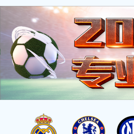
爱游
连接你的赛事视野，打造