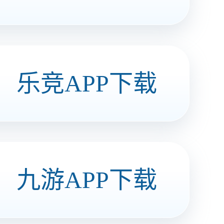
下一篇
雷与教练团队缩短合作年限，短期