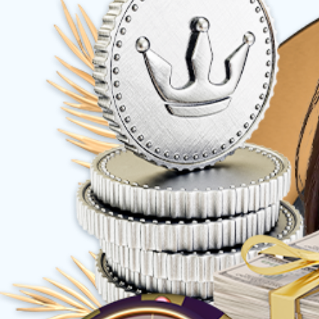
首页
体育焦点
正
2026年美加墨世界杯的倒
中国家电品牌在世界杯舞台上
取眼球；如今，它们正从喧闹
仅重塑了品牌与体育大赛的