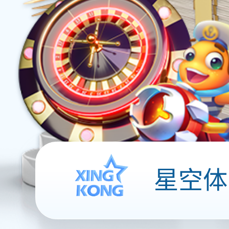
从“赞助商”到“
2014年巴西世界杯，某中
世界杯营销高度依赖传统媒体
年俄罗斯世界杯前后，风向初