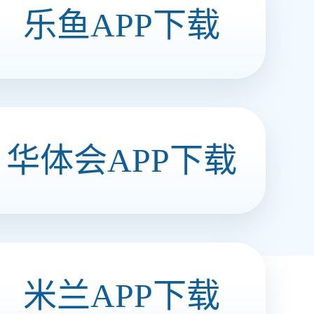
安防系统，用于球场人流热力
回报周期更长，但商业护城河
增长超过45%。这意味着，
技术感知而下单。当技术穿透力
进入“无感赋能”阶段。或许未
电视会根据进球节奏自动优化
技术主场的最佳注脚。十年变