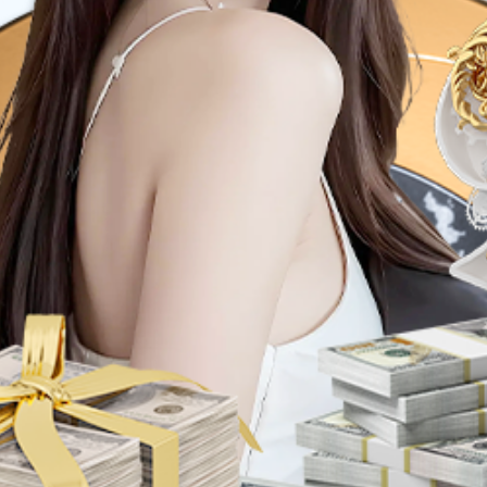
文
计时滴答作响，全球家电巨头正悄然调整其绿茵场边的站位。回溯
的角色经历了戏剧性的蜕变。曾经，它们是大手笔的广告金主，靠
的场边广告牌后走出，以“技术主场”的姿态深入赛事核心。这场从
关系，更折射出中国制造向中国智造的深层转型。