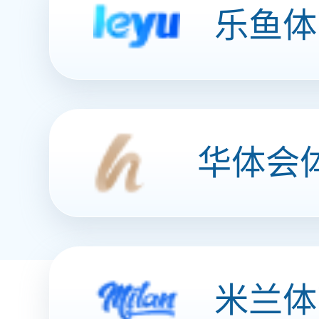
例正被研发合作和定制开发
监控；创维则向裁判组提供了
更深。数据显示，2022年
消费者不再仅仅因为“世界杯
成为品牌与消费者的新连接点
展望2026年，随着AI大模
来的某一天，球迷不会在球场
动态补偿——这种“技术在场
迁，家电品牌终于明白：最
分享到：