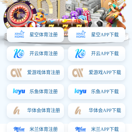
下载APP
欧冠小组赛AC米兰遭门线冤案，裁判组
赛后集体沉默拒回应
2026-06-06 15:02
阅读 69 次